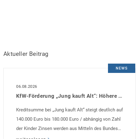
Aktueller Beitrag
NEWS
06.08.2026
KfW-Förderung „Jung kauft Alt“: Höhere Kredite ab August 2026
Kreditsumme bei „Jung kauft Alt“ steigt deutlich auf
140.000 Euro bis 180.000 Euro / abhängig von Zahl
der Kinder Zinsen werden aus Mitteln des Bundes
verbilligt: Heutiger Zins bei 0,53 Prozent effektiv bei