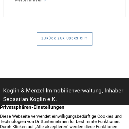
weiterelesen
35 Jahren Laufzeit und 10 Jahren Zinsbindung
Antragstellende verpflichten sich zu energetischer
Sanierung binnen 54 Monaten nach Förderzusage /
Sanierung in Einzelmaßnahmen […]
ZURÜCK ZUR ÜBERSICHT
Koglin & Menzel Immobilienverwaltung, Inhaber
Sebastian Koglin e.K.
WEG- und Hausverwalter in Duisburg
Bismarckstraße 142 A