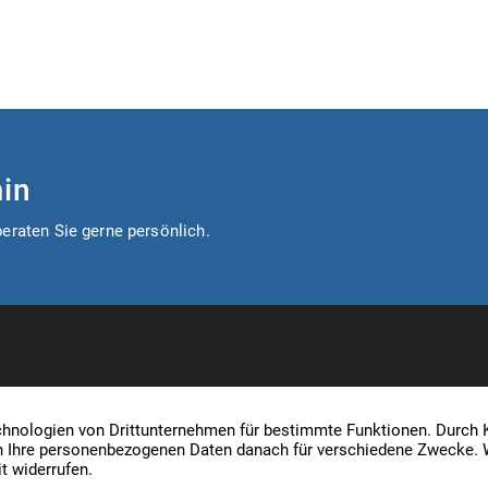
in
eraten Sie gerne persönlich.
Koglin & Menzel Immobilienverwaltung, In
WEG- und Hausverwalter in Duisburg