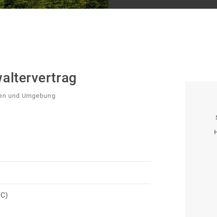
altervertrag
sen und Umgebung
 C)