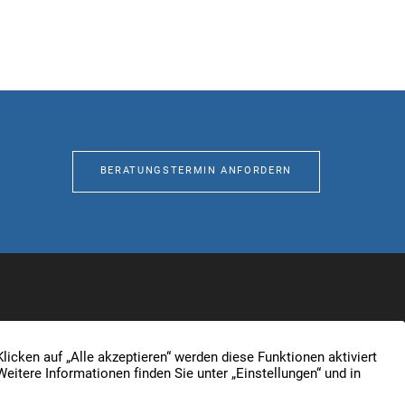
BERATUNGSTERMIN ANFORDERN
haber Sebastian Koglin e.K.
+49 203 3487777
Kontakt