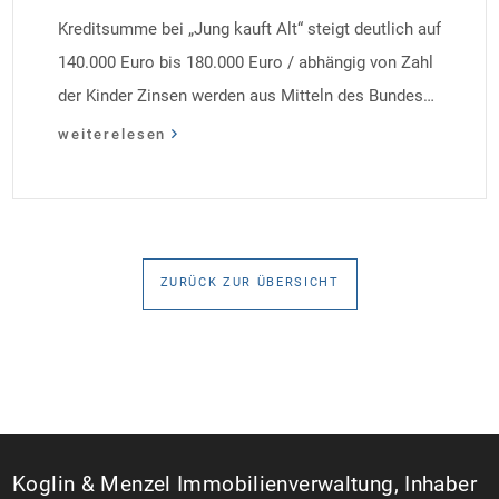
Kreditsumme bei „Jung kauft Alt“ steigt deutlich auf
140.000 Euro bis 180.000 Euro / abhängig von Zahl
der Kinder Zinsen werden aus Mitteln des Bundes
verbilligt: Heutiger Zins bei 0,53 Prozent effektiv bei
weiterelesen
35 Jahren Laufzeit und 10 Jahren Zinsbindung
Antragstellende verpflichten sich zu energetischer
Sanierung binnen 54 Monaten nach Förderzusage /
Sanierung in Einzelmaßnahmen […]
ZURÜCK ZUR ÜBERSICHT
Koglin & Menzel Immobilienverwaltung, Inhaber