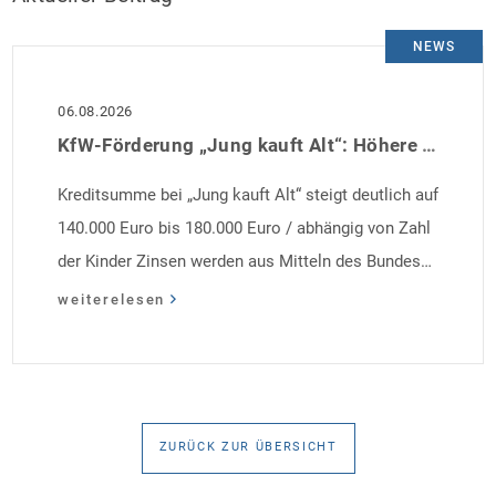
NEWS
06.08.2026
KfW-Förderung „Jung kauft Alt“: Höhere Kredite ab August 2026
Kreditsumme bei „Jung kauft Alt“ steigt deutlich auf
140.000 Euro bis 180.000 Euro / abhängig von Zahl
der Kinder Zinsen werden aus Mitteln des Bundes
verbilligt: Heutiger Zins bei 0,53 Prozent effektiv bei
weiterelesen
35 Jahren Laufzeit und 10 Jahren Zinsbindung
Antragstellende verpflichten sich zu energetischer
Sanierung binnen 54 Monaten nach Förderzusage /
Sanierung in Einzelmaßnahmen […]
ZURÜCK ZUR ÜBERSICHT