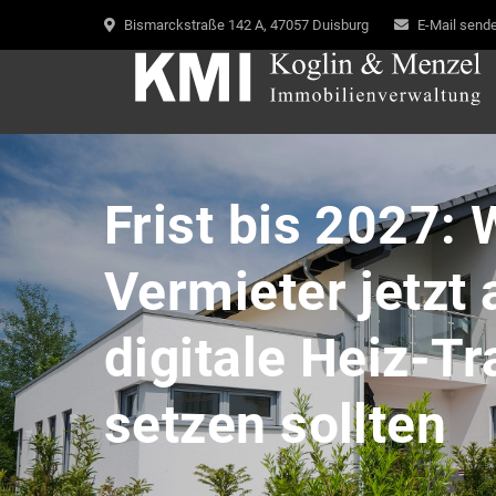
Bismarckstraße 142 A, 47057 Duisburg
E-Mail send
Frist bis 2027:
Vermieter jetzt 
digitale Heiz-T
setzen sollten