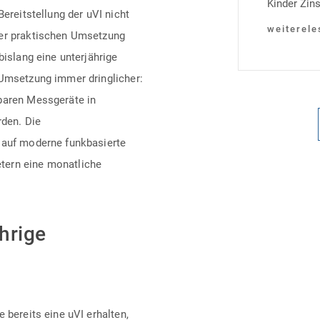
Kinder Zins
Bereitstellung der uVI nicht
Heutiger Zi
weiterele
der praktischen Umsetzung
Laufzeit u
bislang eine unterjährige
verpflichte
 Umsetzung immer dringlicher:
Monaten na
baren Messgeräte in
Einzelmaß
den. Die
 auf moderne funkbasierte
tern eine monatliche
hrige
 bereits eine uVI erhalten,