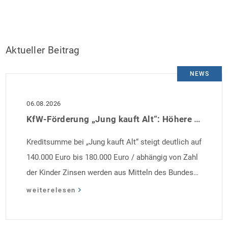
Aktueller Beitrag
NEWS
06.08.2026
KfW-Förderung „Jung kauft Alt“: Höhere Kredite ab August 2026
Kreditsumme bei „Jung kauft Alt“ steigt deutlich auf
140.000 Euro bis 180.000 Euro / abhängig von Zahl
der Kinder Zinsen werden aus Mitteln des Bundes
verbilligt: Heutiger Zins bei 0,53 Prozent effektiv bei
weiterelesen
35 Jahren Laufzeit und 10 Jahren Zinsbindung
Antragstellende verpflichten sich zu energetischer