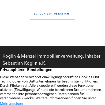
Sanierung binnen 54 Monaten nach Förderzusage /
Sanierung in Einzelmaßnahmen […]
ZURÜCK ZUR ÜBERSICHT
Koglin & Menzel Immobilienverwaltung, Inhaber
Sebastian Koglin e.K.
WEG- und Hausverwalter in Duisburg
Bismarckstraße 142 A
47057 Duisburg
+49 203 3487777
Kontakt