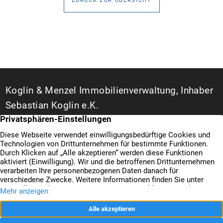
ZURÜCK ZUR ÜBERSICHT
Koglin & Menzel Immobilienverwaltung, Inhaber
Sebastian Koglin e.K.
WEG- und Hausverwalter in Duisburg
Bismarckstraße 142 A
47057 Duisburg
+49 203 3487777
Kontakt
+49 203 3487666
Datenschutz
Nachricht senden
Impressum