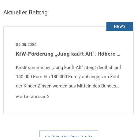
Aktueller Beitrag
NEWS
06.08.2026
KfW-Förderung „Jung kauft Alt“: Höhere Kredite ab August 2026
Kreditsumme bei „Jung kauft Alt“ steigt deutlich auf
140.000 Euro bis 180.000 Euro / abhängig von Zahl
der Kinder Zinsen werden aus Mitteln des Bundes
verbilligt: Heutiger Zins bei 0,53 Prozent effektiv bei
weiterelesen
35 Jahren Laufzeit und 10 Jahren Zinsbindung
Antragstellende verpflichten sich zu energetischer
Sanierung binnen 54 Monaten nach Förderzusage /
Sanierung in Einzelmaßnahmen […]