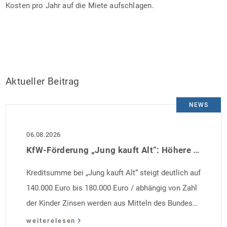
Kosten pro Jahr auf die Miete aufschlagen.
Aktueller Beitrag
NEWS
06.08.2026
KfW-Förderung „Jung kauft Alt“: Höhere Kredite ab August 2026
Kreditsumme bei „Jung kauft Alt“ steigt deutlich auf
140.000 Euro bis 180.000 Euro / abhängig von Zahl
der Kinder Zinsen werden aus Mitteln des Bundes
verbilligt: Heutiger Zins bei 0,53 Prozent effektiv bei
weiterelesen