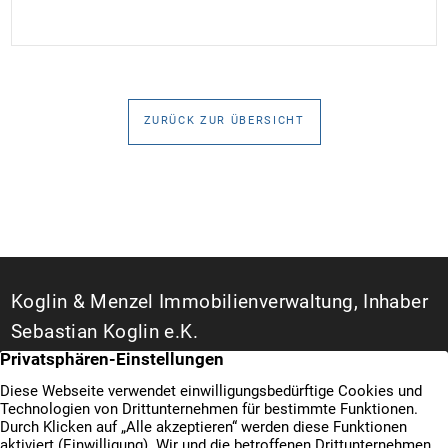
35 Jahren Laufzeit und 10 Jahren Zinsbindung
Antragstellende verpflichten sich zu energetischer
Sanierung binnen 54 Monaten nach Förderzusage /
Sanierung in Einzelmaßnahmen […]
ZURÜCK ZUR ÜBERSICHT
Koglin & Menzel Immobilienverwaltung, Inhaber
Sebastian Koglin e.K.
WEG- und Hausverwalter in Duisburg
Bismarckstraße 142 A
47057 Duisburg