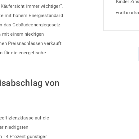
Kinder Zins
 Käufersicht immer wichtiger“,
Heutiger Zi
weiterele
kte mit hohem Energiestandard
Laufzeit u
um das Gebäudeenergiegesetz
verpflichte
 mit einem niedrigen
Monaten na
hen Preisnachlässen verkauft
Einzelmaß
n für die energetische
eisabschlag von
eeffizienzklasse auf die
r niedrigsten
m 14 Prozent günstiger