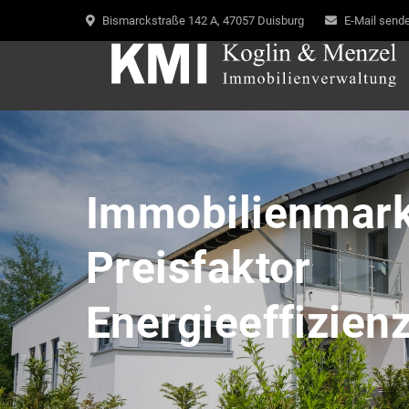
Bismarckstraße 142 A, 47057 Duisburg
E-Mail send
Immobilienmark
Preisfaktor
Energieeffizien