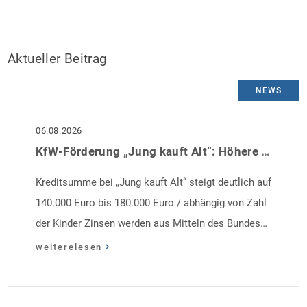
Aktueller Beitrag
NEWS
06.08.2026
KfW-Förderung „Jung kauft Alt“: Höhere Kredite ab August 2026
Kreditsumme bei „Jung kauft Alt“ steigt deutlich auf
140.000 Euro bis 180.000 Euro / abhängig von Zahl
der Kinder Zinsen werden aus Mitteln des Bundes
verbilligt: Heutiger Zins bei 0,53 Prozent effektiv bei
weiterelesen
35 Jahren Laufzeit und 10 Jahren Zinsbindung
Antragstellende verpflichten sich zu energetischer
Sanierung binnen 54 Monaten nach Förderzusage /