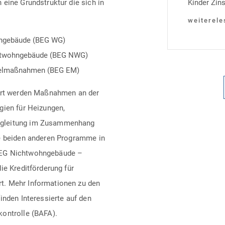
eine Grundstruktur die sich in
Kinder Zins
Heutiger Zi
weiterele
Laufzeit u
hngebäude (BEG WG)
verpflichte
chtwohngebäude (BEG NWG)
Monaten na
nzelmaßnahmen (BEG EM)
Einzelmaß
dert werden Maßnahmen an der
gien für Heizungen,
egleitung im Zusammenhang
ie beiden anderen Programme in
BEG Nichtwohngebäude –
ie Kreditförderung für
t. Mehr Informationen zu den
inden Interessierte auf den
kontrolle (BAFA).