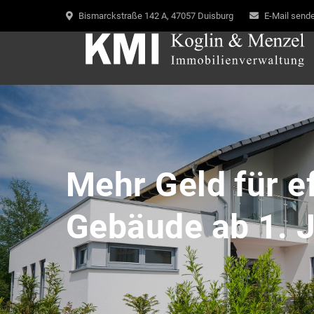
Bismarckstraße 142 A, 47057 Duisburg
E-Mail send
Mehr Geld für ef
Gebäude ab 1. J