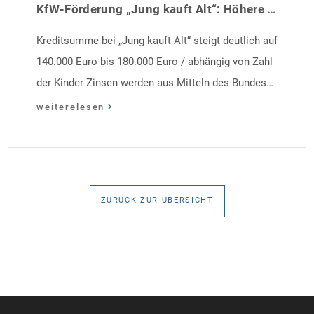
KfW-Förderung „Jung kauft Alt“: Höhere Kredite ab August 2026
Kreditsumme bei „Jung kauft Alt“ steigt deutlich auf
140.000 Euro bis 180.000 Euro / abhängig von Zahl
der Kinder Zinsen werden aus Mitteln des Bundes
verbilligt: Heutiger Zins bei 0,53 Prozent effektiv bei
weiterelesen
35 Jahren Laufzeit und 10 Jahren Zinsbindung
Antragstellende verpflichten sich zu energetischer
Sanierung binnen 54 Monaten nach Förderzusage /
Sanierung in Einzelmaßnahmen […]
ZURÜCK ZUR ÜBERSICHT