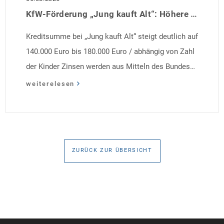
KfW-Förderung „Jung kauft Alt“: Höhere Kredite ab August 2026
Kreditsumme bei „Jung kauft Alt“ steigt deutlich auf
140.000 Euro bis 180.000 Euro / abhängig von Zahl
der Kinder Zinsen werden aus Mitteln des Bundes
verbilligt: Heutiger Zins bei 0,53 Prozent effektiv bei
weiterelesen
35 Jahren Laufzeit und 10 Jahren Zinsbindung
Antragstellende verpflichten sich zu energetischer
Sanierung binnen 54 Monaten nach Förderzusage /
Sanierung in Einzelmaßnahmen […]
ZURÜCK ZUR ÜBERSICHT