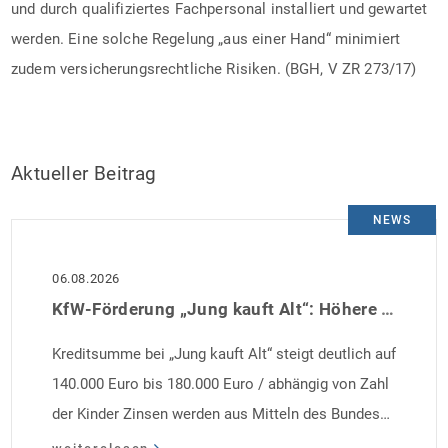
und durch qualifiziertes Fachpersonal installiert und gewartet
werden. Eine solche Regelung „aus einer Hand“ minimiert
zudem versicherungsrechtliche Risiken. (BGH, V ZR 273/17)
Aktueller Beitrag
NEWS
06.08.2026
KfW-Förderung „Jung kauft Alt“: Höhere Kredite ab August 2026
Kreditsumme bei „Jung kauft Alt“ steigt deutlich auf
140.000 Euro bis 180.000 Euro / abhängig von Zahl
der Kinder Zinsen werden aus Mitteln des Bundes
verbilligt: Heutiger Zins bei 0,53 Prozent effektiv bei