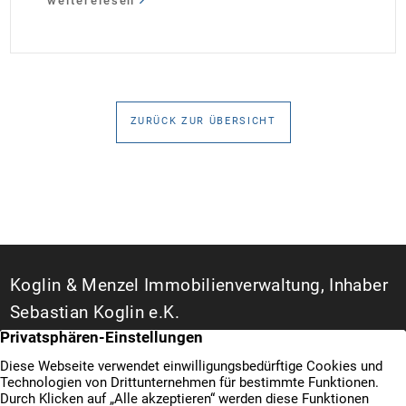
weiterelesen
35 Jahren Laufzeit und 10 Jahren Zinsbindung
Antragstellende verpflichten sich zu energetischer
Sanierung binnen 54 Monaten nach Förderzusage /
Sanierung in Einzelmaßnahmen […]
ZURÜCK ZUR ÜBERSICHT
Koglin & Menzel Immobilienverwaltung, Inhaber
Sebastian Koglin e.K.
WEG- und Hausverwalter in Duisburg
Bismarckstraße 142 A