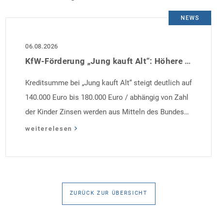
NEWS
06.08.2026
KfW-Förderung „Jung kauft Alt“: Höhere Kredite ab August 2026
Kreditsumme bei „Jung kauft Alt“ steigt deutlich auf
140.000 Euro bis 180.000 Euro / abhängig von Zahl
der Kinder Zinsen werden aus Mitteln des Bundes
verbilligt: Heutiger Zins bei 0,53 Prozent effektiv bei
weiterelesen
35 Jahren Laufzeit und 10 Jahren Zinsbindung
Antragstellende verpflichten sich zu energetischer
Sanierung binnen 54 Monaten nach Förderzusage /
Sanierung in Einzelmaßnahmen […]
ZURÜCK ZUR ÜBERSICHT