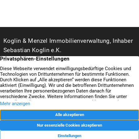
Koglin & Menzel Immobilienverwaltung, Inhaber
Sebastian Koglin e.K.
WEG- und Hausverwalter in Duisburg
Bismarckstraße 142 A
47057 Duisburg
+49 203 3487777
Kontakt
+49 203 3487666
Datenschutz
Nachricht senden
Impressum