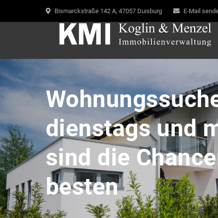
Bismarckstraße 142 A, 47057 Duisburg
E-Mail send
Wohnungssuche
dienstags und m
sind die Chanc
besten