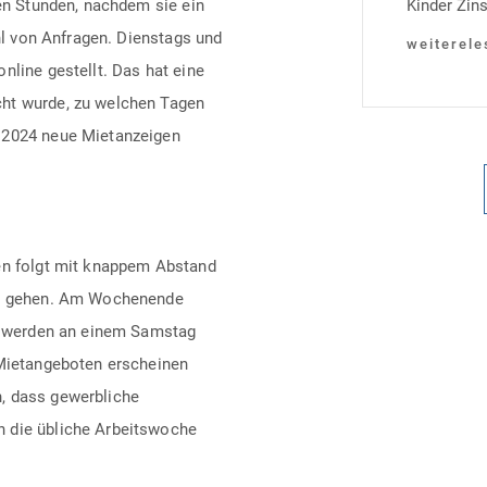
ten Stunden, nachdem sie ein
Kinder Zins
ahl von Anfragen. Dienstags und
Heutiger Zi
weiterele
nline gestellt. Das hat eine
Laufzeit u
cht wurde, zu welchen Tagen
verpflichte
 2024 neue Mietanzeigen
Monaten na
Einzelmaß
ten folgt mit knappem Abstand
ive gehen. Am Wochenende
en werden an einem Samstag
 Mietangeboten erscheinen
, dass gewerbliche
n die übliche Arbeitswoche