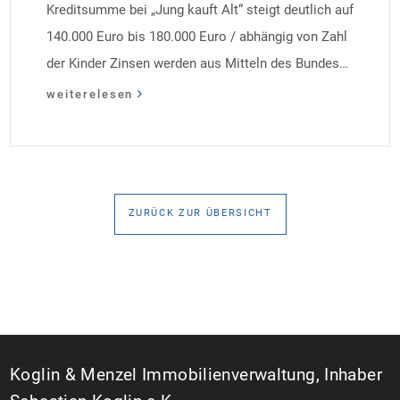
Kreditsumme bei „Jung kauft Alt“ steigt deutlich auf
140.000 Euro bis 180.000 Euro / abhängig von Zahl
der Kinder Zinsen werden aus Mitteln des Bundes
verbilligt: Heutiger Zins bei 0,53 Prozent effektiv bei
weiterelesen
35 Jahren Laufzeit und 10 Jahren Zinsbindung
Antragstellende verpflichten sich zu energetischer
Sanierung binnen 54 Monaten nach Förderzusage /
Sanierung in Einzelmaßnahmen […]
ZURÜCK ZUR ÜBERSICHT
Koglin & Menzel Immobilienverwaltung, Inhaber